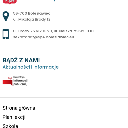
Adres pocztowy:
59-700 Bolesławiec
ul. Mikołaja Brody 12
ul. Brody 75 612 13 20
,
ul. Bielska 75 612 13 10
sekretariat@sp4.boleslawiec.eu
BĄDŹ Z NAMI
Aktualności i informacje
Strona główna
Plan lekcji
Szkoła