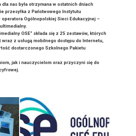
dla nas była otrzymana w ostatnich dniach
nie przesyłka z Państwowego Instytutu
peratora Ogólnopolskiej Sieci Edukacyjnej –
ultimedialny.
imedialny OSE” składa się z 25 zestawów, których
t wraz z usługą mobilnego dostępu do Internetu,
Wartość dostarczonego Szkolnego Pakietu
om, jak i nauczycielom oraz przyczyni się do
cyfrowej.