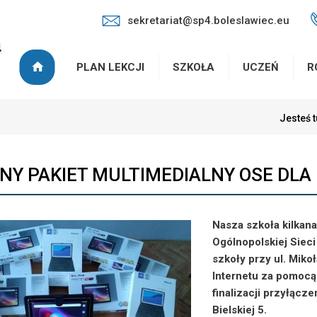
sekretariat@sp4.boleslawiec.eu
PLAN LEKCJI
SZKOŁA
UCZEŃ
R
Jesteś t
NY PAKIET MULTIMEDIALNY OSE DLA
Nasza szkoła kilkan
Ogólnopolskiej Siec
szkoły przy ul. Miko
Internetu za pomocą
finalizacji przyłącz
Bielskiej 5.