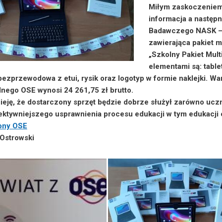
Miłym zaskoczeniem 
informacja a następ
Badawczego NASK – o
zawierająca pakiet m
„Szkolny Pakiet Mult
elementami są: table
 bezprzewodowa z etui, rysik oraz logotyp w formie naklejki. 
lnego OSE wynosi 24 261,75 zł brutto.
eję, że dostarczony sprzęt będzie dobrze służył zarówno uczni
ektywniejszego usprawnienia procesu edukacji w tym edukacji 
rony OSE
 Ostrowski