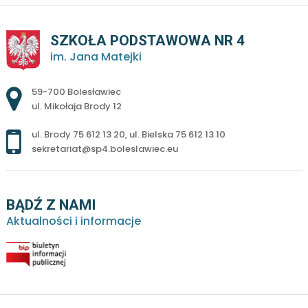
SZKOŁA PODSTAWOWA NR 4
im. Jana Matejki
Adres pocztowy:
59-700 Bolesławiec
ul. Mikołaja Brody 12
ul. Brody 75 612 13 20
,
ul. Bielska 75 612 13 10
sekretariat@sp4.boleslawiec.eu
BĄDŹ Z NAMI
Aktualności i informacje