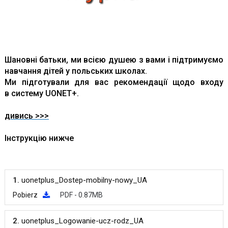
Шановні батьки, ми всією душею з вами і підтримуємо
навчання дітей у польських школах.
Ми підготували для вас рекомендації щодо входу
в систему UONET+.
дивись >>>
Інструкцію нижче
1.
uonetplus_Dostep-mobilny-nowy_UA
Pobierz
PDF - 0.87MB
2.
uonetplus_Logowanie-ucz-rodz_UA