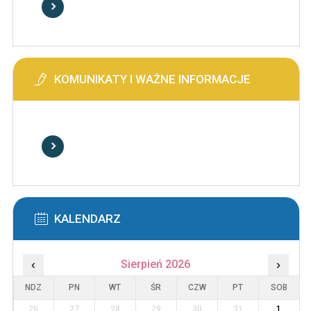
KOMUNIKATY I WAŻNE INFORMACJE
KALENDARZ
‹
Sierpień 2026
›
NDZ
PN
WT
ŚR
CZW
PT
SOB
26
27
28
29
30
31
1