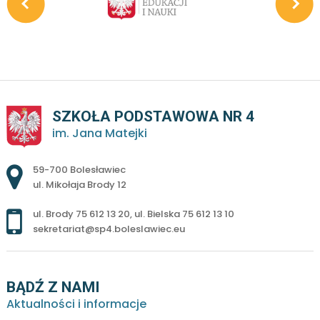
SZKOŁA PODSTAWOWA NR 4
im. Jana Matejki
Adres pocztowy:
59-700 Bolesławiec
ul. Mikołaja Brody 12
ul. Brody 75 612 13 20
,
ul. Bielska 75 612 13 10
sekretariat@sp4.boleslawiec.eu
BĄDŹ Z NAMI
Aktualności i informacje