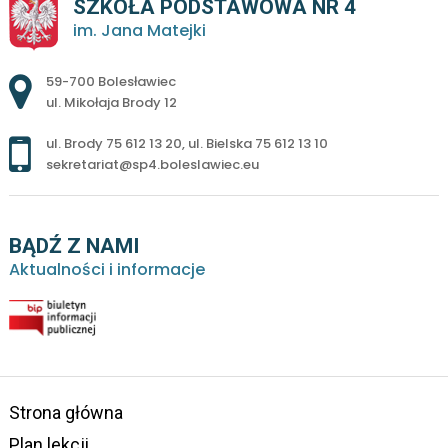
SZKOŁA PODSTAWOWA NR 4
im. Jana Matejki
Adres pocztowy:
59-700 Bolesławiec
ul. Mikołaja Brody 12
ul. Brody 75 612 13 20
,
ul. Bielska 75 612 13 10
sekretariat@sp4.boleslawiec.eu
BĄDŹ Z NAMI
Aktualności i informacje
Strona główna
Plan lekcji