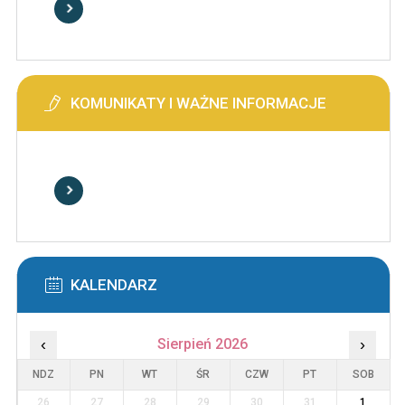
KOMUNIKATY I WAŻNE INFORMACJE
KALENDARZ
‹
Sierpień 2026
›
NDZ
PN
WT
ŚR
CZW
PT
SOB
26
27
28
29
30
31
1