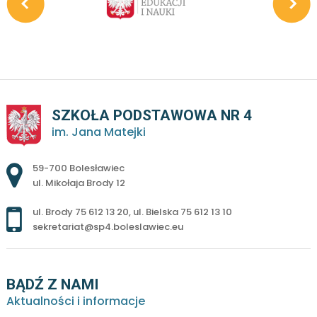
SZKOŁA PODSTAWOWA NR 4
im. Jana Matejki
Adres pocztowy:
59-700 Bolesławiec
ul. Mikołaja Brody 12
ul. Brody 75 612 13 20
,
ul. Bielska 75 612 13 10
sekretariat@sp4.boleslawiec.eu
BĄDŹ Z NAMI
Aktualności i informacje