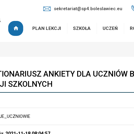
sekretariat@sp4.boleslawiec.eu
PLAN LEKCJI
SZKOŁA
UCZEŃ
R
IONARIUSZ ANKIETY DLA UCZNIÓW 
JI SZKOLNYCH
JE_UCZNIOWIE
ia:
2021-11-18 08:04:57