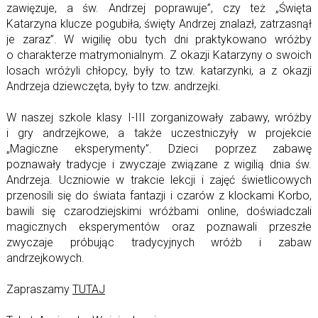
zawięzuje, a św. Andrzej poprawuje”, czy też „Święta
Katarzyna klucze pogubiła, święty Andrzej znalazł, zatrzasnął
je zaraz”. W wigilię obu tych dni praktykowano wróżby
o charakterze matrymonialnym. Z okazji Katarzyny o swoich
losach wróżyli chłopcy, były to tzw. katarzynki, a z okazji
Andrzeja dziewczęta, były to tzw. andrzejki.
W naszej szkole klasy I-III zorganizowały zabawy, wróżby
i gry andrzejkowe, a także uczestniczyły w projekcie
„Magiczne eksperymenty”. Dzieci poprzez zabawę
poznawały tradycje i zwyczaje związane z wigilią dnia św.
Andrzeja. Uczniowie w trakcie lekcji i zajęć świetlicowych
przenosili się do świata fantazji i czarów z klockami Korbo,
bawili się czarodziejskimi wróżbami online, doświadczali
magicznych eksperymentów oraz poznawali przeszłe
zwyczaje próbując tradycyjnych wróżb i zabaw
andrzejkowych.
Zapraszamy
TUTAJ