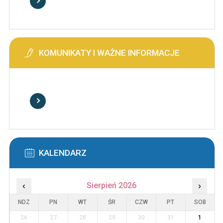
KOMUNIKATY I WAŻNE INFORMACJE
KALENDARZ
‹
Sierpień 2026
›
NDZ
PN
WT
ŚR
CZW
PT
SOB
26
27
28
29
30
31
1