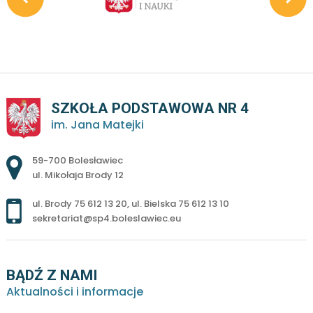
SZKOŁA PODSTAWOWA NR 4
im. Jana Matejki
Adres pocztowy:
59-700 Bolesławiec
ul. Mikołaja Brody 12
ul. Brody 75 612 13 20
,
ul. Bielska 75 612 13 10
sekretariat@sp4.boleslawiec.eu
BĄDŹ Z NAMI
Aktualności i informacje