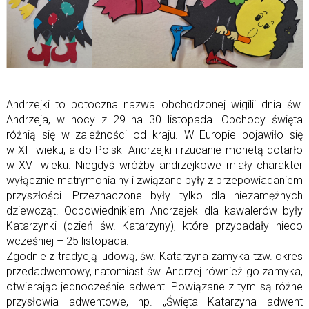
Andrzejki to potoczna nazwa obchodzonej wigilii dnia św.
Andrzeja, w nocy z 29 na 30 listopada. Obchody święta
różnią się w zależności od kraju. W Europie pojawiło się
w XII wieku, a do Polski Andrzejki i rzucanie monetą dotarło
w XVI wieku. Niegdyś wróżby andrzejkowe miały charakter
wyłącznie matrymonialny i związane były z przepowiadaniem
przyszłości. Przeznaczone były tylko dla niezamężnych
dziewcząt. Odpowiednikiem Andrzejek dla kawalerów były
Katarzynki (dzień św. Katarzyny), które przypadały nieco
wcześniej – 25 listopada.
Zgodnie z tradycją ludową, św. Katarzyna zamyka tzw. okres
przedadwentowy, natomiast św. Andrzej również go zamyka,
otwierając jednocześnie adwent. Powiązane z tym są różne
przysłowia adwentowe, np. „Święta Katarzyna adwent